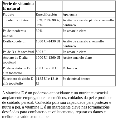
Serie de vitamina
E natural
Produto
Especificación
Aparencia
Tocoferois mixtos
50%, 70%, 90%,
Aceite de amarelo pálido a vermello
95%
parduzco
Po de tocoferois
30%
Po amarelo claro
mixtos
D-alfa-tocoferol
1000 UI-1430 UI
Aceite de amarelo a vermello
parduzco
Po de D-alfa-tocoferol
500 UI
Po amarelo claro
Acetato de D-alfa
1000 UI-1360 UI
Aceite amarelo claro
tocoferol
Po de acetato de D-
700 UI e 950 UI
Po branco
alfa tocoferol
Succinato de ácido D-
1185 UI e 1210
Po de cristal branco
alfa tocoferilo
UI
A vitamina E é un poderoso antioxidante e un nutriente esencial
amplamente empregado en cosméticos, coidados da pel e produtos
de coidado persoal. Coñecida pola súa capacidade para protexer e
nutrir a pel, a vitamina E é un ingrediente clave nas formulacións
deseñadas para combater o envellecemento, reparar os danos e
mellorar a saúde xeral da pel.