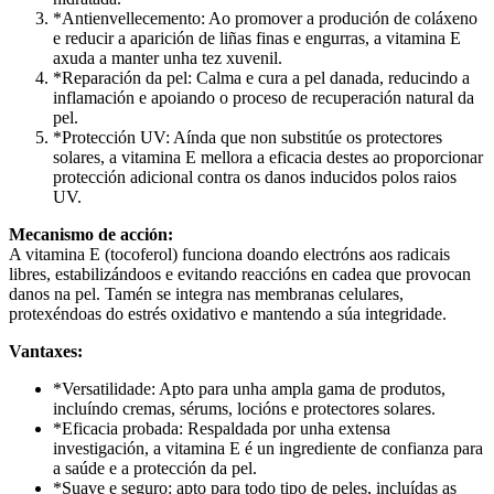
*Antienvellecemento: Ao promover a produción de coláxeno
e reducir a aparición de liñas finas e engurras, a vitamina E
axuda a manter unha tez xuvenil.
*Reparación da pel: Calma e cura a pel danada, reducindo a
inflamación e apoiando o proceso de recuperación natural da
pel.
*Protección UV: Aínda que non substitúe os protectores
solares, a vitamina E mellora a eficacia destes ao proporcionar
protección adicional contra os danos inducidos polos raios
UV.
Mecanismo de acción:
A vitamina E (tocoferol) funciona doando electróns aos radicais
libres, estabilizándoos e evitando reaccións en cadea que provocan
danos na pel. Tamén se integra nas membranas celulares,
protexéndoas do estrés oxidativo e mantendo a súa integridade.
Vantaxes:
*Versatilidade: Apto para unha ampla gama de produtos,
incluíndo cremas, sérums, locións e protectores solares.
*Eficacia probada: Respaldada por unha extensa
investigación, a vitamina E é un ingrediente de confianza para
a saúde e a protección da pel.
*Suave e seguro: apto para todo tipo de peles, incluídas as