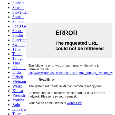
Sinhala
Slovak
Slovenian
Somali
Samoan
Scots Gaelic
Shona
Sindhi
Sundanese
Swahili
Tajik
Tamil
Telugu
Thai
Ukrainian
Urdu
Uzbek
Vietnamese
Welsh
Xhosa
Yiddish
Yoruba
Zulu
Kinyarwanda
Tatar