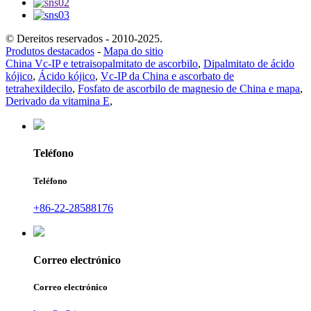
© Dereitos reservados - 2010-2025.
Produtos destacados
-
Mapa do sitio
China Vc-IP e tetraisopalmitato de ascorbilo
,
Dipalmitato de ácido
kójico
,
Ácido kójico
,
Vc-IP da China e ascorbato de
tetrahexildecilo
,
Fosfato de ascorbilo de magnesio de China e mapa
,
Derivado da vitamina E
,
Teléfono
Teléfono
+86-22-28588176
Correo electrónico
Correo electrónico